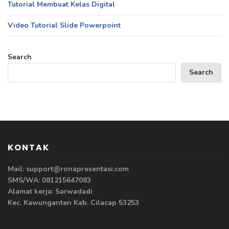
Tutorial Membuat Kelas Digital
Video Tutorial Slide Powerpoint
Search
Search
KONTAK
Mail: support@ronapresentasi.com
SMS/WA: 081215647083
Alamat kerja: Sarwadadi
Kec. Kawunganten Kab. Cilacap 53253