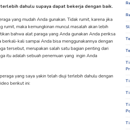
R
i terlebih dahulu supaya dapat bekerja dengan baik.
R
peraga yang mudah Anda gunakan. Tidak rumit, karena jika
g rumit, maka kemungkinan muncul masalah akan lebih
Sl
tikan bahwa alat paraga yang Anda gunakan Anda periksa
T
a berkali-kali sampai Anda bisa menggunakannya dengan
raga tersebut, merupakan salah satu bagian penting dari
Te
raga itu adalah sebuah penemuan yang ingin Anda
Ti
Pr
eraga yang saya yakin telah diuji terlebih dahulu dengan
Ti
deo berikut ini:
Ti
Ti
P
Ti