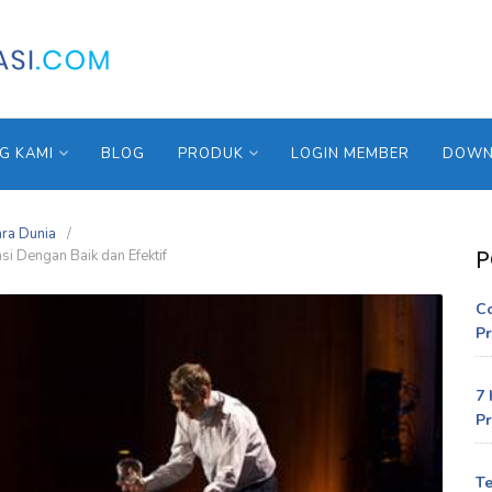
G KAMI
BLOG
PRODUK
LOGIN MEMBER
DOWNL
ara Dunia
P
i Dengan Baik dan Efektif
C
Pr
7 
Pr
Te