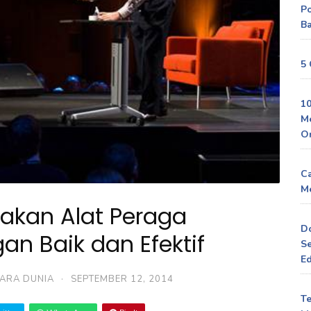
P
Ba
5 
10
M
O
Ca
Me
akan Alat Peraga
D
an Baik dan Efektif
Se
Ed
CARA DUNIA
·
SEPTEMBER 12, 2014
Te