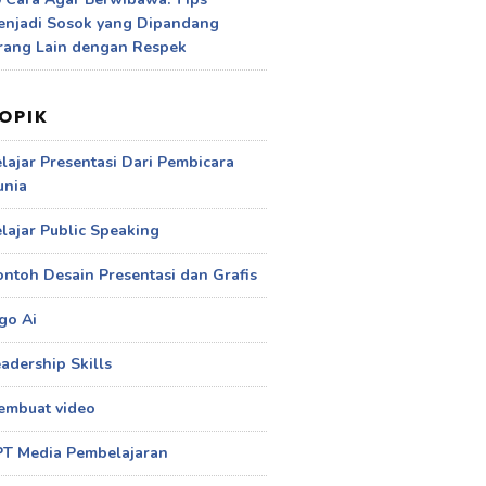
enjadi Sosok yang Dipandang
rang Lain dengan Respek
OPIK
lajar Presentasi Dari Pembicara
unia
lajar Public Speaking
ntoh Desain Presentasi dan Grafis
go Ai
adership Skills
embuat video
PT Media Pembelajaran