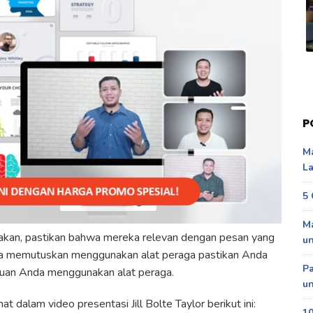
P
Ma
La
5 
Ma
akan, pastikan bahwa mereka relevan dengan pesan yang
u
a memutuskan menggunakan alat peraga pastikan Anda
P
ujuan Anda menggunakan alat peraga.
un
t dalam video presentasi Jill Bolte Taylor berikut ini:
10