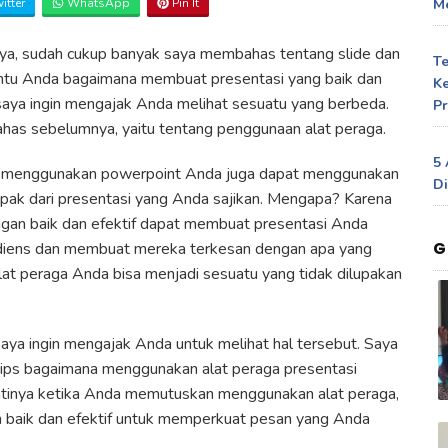
itter
WhatsApp
Pin It
Me
nya, sudah cukup banyak saya membahas tentang slide dan
T
ntu Anda bagaimana membuat presentasi yang baik dan
Ke
i saya ingin mengajak Anda melihat sesuatu yang berbeda.
Pr
has sebelumnya, yaitu tentang penggunaan alat peraga.
5 
in menggunakan powerpoint Anda juga dapat menggunakan
Di
ak dari presentasi yang Anda sajikan. Mengapa? Karena
gan baik dan efektif dapat membuat presentasi Anda
G
 audiens dan membuat mereka terkesan dengan apa yang
lat peraga Anda bisa menjadi sesuatu yang tidak dilupakan
saya ingin mengajak Anda untuk melihat hal tersebut. Saya
ips bagaimana menggunakan alat peraga presentasi
antinya ketika Anda memutuskan menggunakan alat peraga,
baik dan efektif untuk memperkuat pesan yang Anda