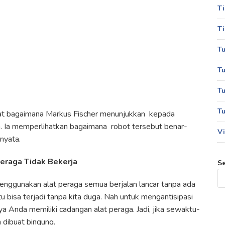
T
Ti
Tu
Tu
Tu
Tu
hat bagaimana Markus Fischer menunjukkan kepada
an. Ia memperlihatkan bagaimana robot tersebut benar-
Vi
nyata.
Peraga Tidak Bekerja
S
enggunakan alat peraga semua berjalan lancar tanpa ada
bisa terjadi tanpa kita duga. Nah untuk mengantisipasi
nya Anda memiliki cadangan alat peraga. Jadi, jika sewaktu-
 dibuat bingung.