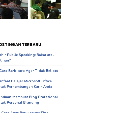
OSTINGAN TERBARU
hir Public Speaking: Bakat atau
tihan?
Cara Berbicara Agar Tidak Belibet
nfaat Belajar Microsoft Office
ntuk Perkembangan Karir Anda
anduan Membuat Blog Profesional
tuk Personal Branding
 Cara Agar Berwibawa: Tips