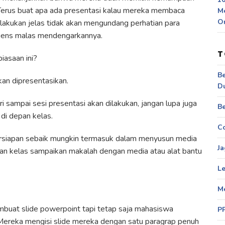
Terus buat apa ada presentasi kalau mereka membaca
M
O
akukan jelas tidak akan mengundang perhatian para
iens malas mendengarkannya.
T
asaan ini?
Be
kan dipresentasikan.
D
i sampai sesi presentasi akan dilakukan, jangan lupa juga
Be
 di depan kelas.
Co
persiapan sebaik mungkin termasuk dalam menyusun media
Ja
epan kelas sampaikan makalah dengan media atau alat bantu
Le
M
 membuat slide powerpoint tapi tetap saja mahasiswa
P
Mereka mengisi slide mereka dengan satu paragrap penuh