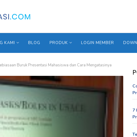
G KAMI
BLOG
PRODUK
LOGIN MEMBER
DOWNL
ebiasaan Buruk Presentasi Mahasiswa dan Cara Mengatasinya
P
C
Pr
7 
Pr
Te