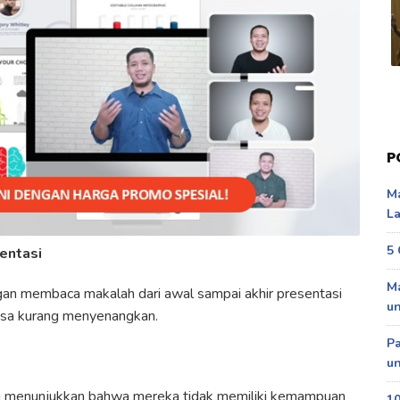
P
Ma
La
5 
entasi
Ma
an membaca makalah dari awal sampai akhir presentasi
u
asa kurang menyenangkan.
P
un
tu menunjukkan bahwa mereka tidak memiliki kemampuan
10