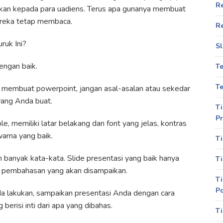
R
akan kepada para uadiens. Terus apa gunanya membuat
reka tetap membaca.
R
ruk Ini?
Sl
engan baik.
T
Te
ra membuat powerpoint, jangan asal-asalan atau sekedar
yang Anda buat.
Ti
Pr
, memiliki latar belakang dan font yang jelas, kontras
arna yang baik.
Ti
n banyak kata-kata. Slide presentasi yang baik hanya
Ti
i pembahasan yang akan disampaikan.
Ti
P
da lakukan, sampaikan presentasi Anda dengan cara
berisi inti dari apa yang dibahas.
Ti