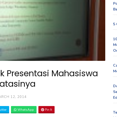
P
Ba
5 
10
M
O
Ca
k Presentasi Mahasiswa
Me
atasinya
D
Se
RCH 12, 2014
Ed
itter
WhatsApp
Pin It
Te