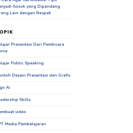
enjadi Sosok yang Dipandang
rang Lain dengan Respek
OPIK
lajar Presentasi Dari Pembicara
unia
lajar Public Speaking
ntoh Desain Presentasi dan Grafis
go Ai
adership Skills
embuat video
PT Media Pembelajaran