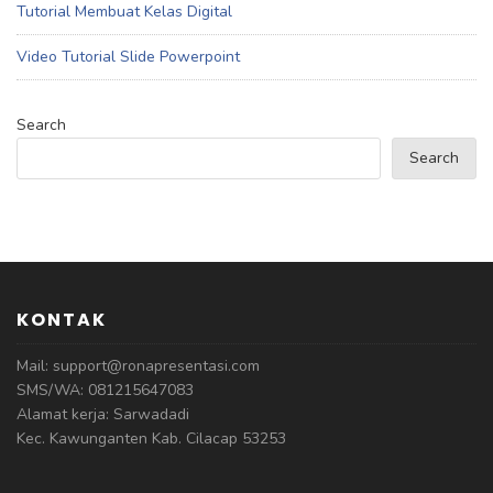
Tutorial Membuat Kelas Digital
Video Tutorial Slide Powerpoint
Search
Search
KONTAK
Mail: support@ronapresentasi.com
SMS/WA: 081215647083
Alamat kerja: Sarwadadi
Kec. Kawunganten Kab. Cilacap 53253