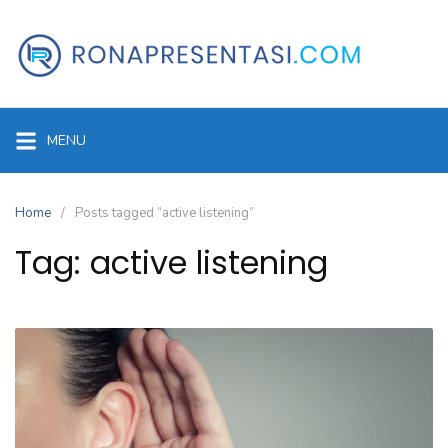
Skip
to
content
MENU
Home
Posts tagged “active listening”
Tag:
active listening