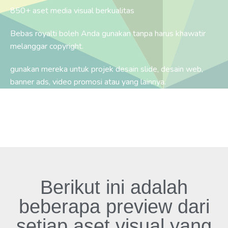
850+ aset media visual berkualitas
Bebas royalti boleh Anda gunakan tanpa harus khawatir
melanggar copyright.
gunakan mereka untuk projek desain slide, desain web,
banner ads, video promosi atau yang lainnya.
Boleh Anda miliki gratis dengan syarat.
Berikut ini adalah
beberapa preview dari
setiap aset visual yang