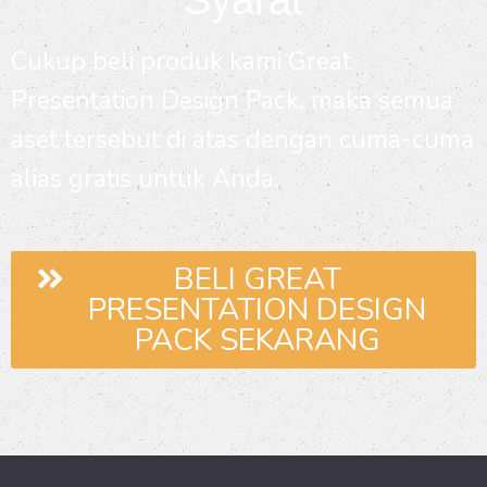
Cukup beli produk kami Great
Presentation Design Pack, maka semua
aset tersebut di atas dengan cuma-cuma
alias gratis untuk Anda.
BELI GREAT
PRESENTATION DESIGN
PACK SEKARANG