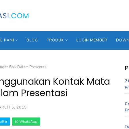
G KAMI
BLOG
PRODUK
LOGIN MEMBER
DOWNL
P
gan Baik Dalam Presentasi
nggunakan Kontak Mata
7 
Pr
lam Presentasi
C
RCH 5, 2015
Pr
itter
WhatsApp
Te