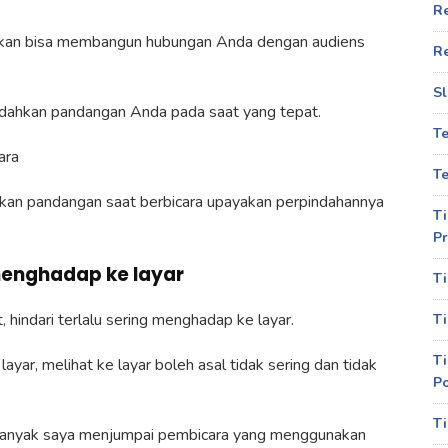
R
ak akan bisa membangun hubungan Anda dengan audiens
R
Sl
ndahkan pandangan Anda pada saat yang tepat.
T
ara
Te
kan pandangan saat berbicara upayakan perpindahannya
Ti
Pr
 menghadap ke layar
Ti
hindari terlalu sering menghadap ke layar.
Ti
Ti
layar, melihat ke layar boleh asal tidak sering dan tidak
P
Ti
i, banyak saya menjumpai pembicara yang menggunakan