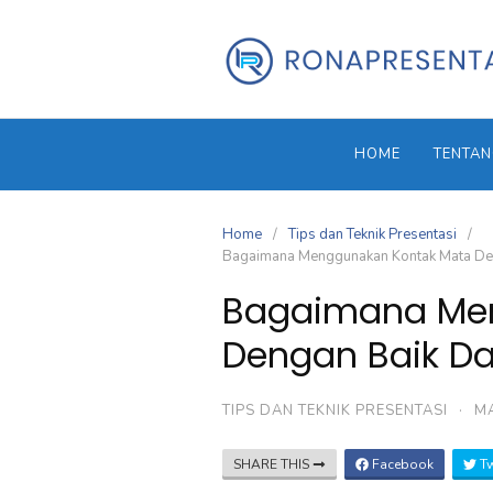
Skip
to
content
HOME
TENTAN
Home
Tips dan Teknik Presentasi
Bagaimana Menggunakan Kontak Mata Den
Bagaimana Me
Dengan Baik Da
TIPS DAN TEKNIK PRESENTASI
·
MA
SHARE THIS
Facebook
Tw