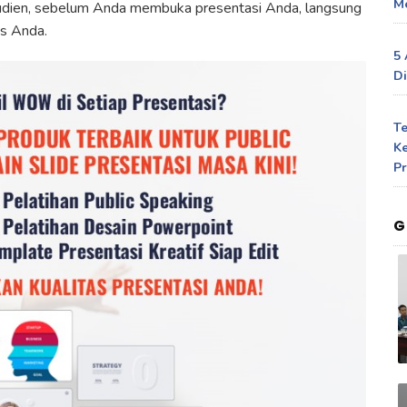
Me
audien, sebelum Anda membuka presentasi Anda, langsung
s Anda.
5 
Di
T
Ke
Pr
G