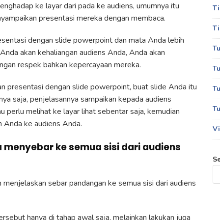
enghadap ke layar dari pada ke audiens, umumnya itu
T
nyampaikan presentasi mereka dengan membaca.
Ti
esentasi dengan slide powerpoint dan mata Anda lebih
Tu
a Anda akan kehaliangan audiens Anda, Anda akan
langan respek bahkan kepercayaan mereka.
Tu
n presentasi dengan slide powerpoint, buat slide Anda itu
Tu
anya saja, penjelasannya sampaikan kepada audiens
Tu
perlu melihat ke layar lihat sebentar saja, kemudian
n Anda ke audiens Anda.
Vi
 menyebar ke semua sisi dari audiens
S
h menjelaskan sebar pandangan ke semua sisi dari audiens
tersebut hanya di tahap awal saja, melainkan lakukan juga