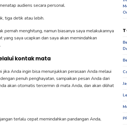
menatap audiens secara personal.
M
O
k, tiga detik atau lebih.
T
dak pernah menghitung, namun biasanya saya melakukannya
mat yang saya ucapkan dan saya akan memindahkan
Be
.
D
elalui kontak mata
Be
ni jika Anda ingin bisa menunjukkan perasaan Anda melaui
Co
dengan penuh penghayatan, sampaikan pesan Anda dari
Ja
nda akan otomatis tercermin di mata Anda, dan akan dilihat
Le
M
P
jangan terlalu cepat memindahkan pandangan Anda,