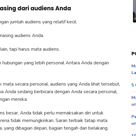
sing dari audiens Anda
an jumlah audiens yang relatif kecil.
masing audiens Anda.
ain, tapi harus mata audiens.
P
n hubungan yang lebih personal Antara Anda dengan
Ma
La
mata secara personal, audiens yang Anda lihat tersebut,
5 
a Anda sedang berbicara dengan Anda secara personal,
Ma
ngan mereka.
u
s besar, Anda tidak perlu memaksakan diri untuk
P
ena tidak memungkinkan. Saran terbaik tatap mata
un
a, yang dibagian depan, bagian tengah dan belakang.
10