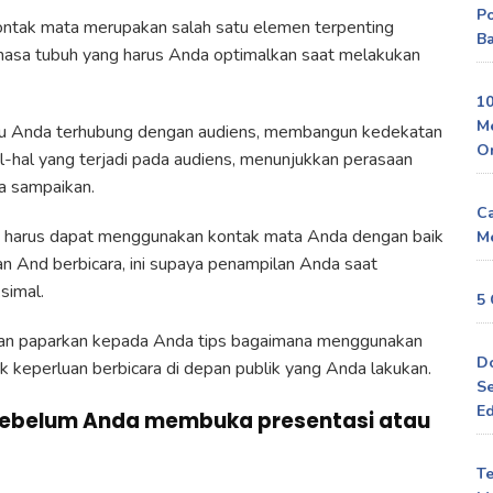
P
ntak mata merupakan salah satu elemen terpenting
Ba
hasa tubuh yang harus Anda optimalkan saat melakukan
10
M
u Anda terhubung dengan audiens, membangun kedekatan
O
-hal yang terjadi pada audiens, menunjukkan perasaan
a sampaikan.
Ca
 harus dapat menggunakan kontak mata Anda dengan baik
Me
n And berbicara, ini supaya penampilan Anda saat
simal.
5 
akan paparkan kepada Anda tips bagaimana menggunakan
D
k keperluan berbicara di depan publik yang Anda lakukan.
Se
Ed
 sebelum Anda membuka presentasi atau
Te