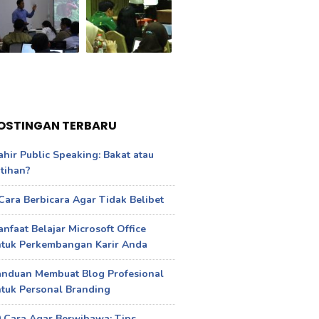
OSTINGAN TERBARU
hir Public Speaking: Bakat atau
tihan?
Cara Berbicara Agar Tidak Belibet
nfaat Belajar Microsoft Office
ntuk Perkembangan Karir Anda
anduan Membuat Blog Profesional
tuk Personal Branding
 Cara Agar Berwibawa: Tips