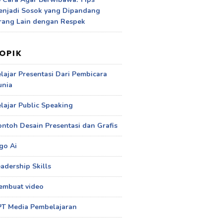
enjadi Sosok yang Dipandang
rang Lain dengan Respek
OPIK
lajar Presentasi Dari Pembicara
unia
lajar Public Speaking
ntoh Desain Presentasi dan Grafis
go Ai
adership Skills
embuat video
PT Media Pembelajaran