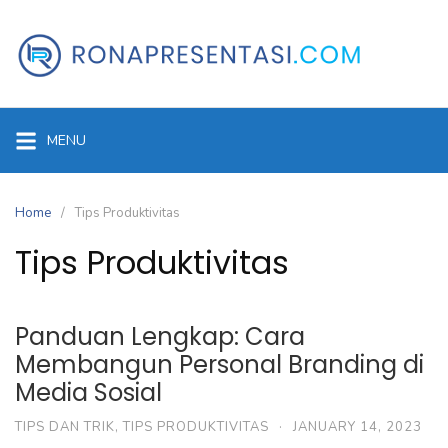
Skip
to
content
MENU
Home
Tips Produktivitas
Tips Produktivitas
Panduan Lengkap: Cara
Membangun Personal Branding di
Media Sosial
TIPS DAN TRIK
,
TIPS PRODUKTIVITAS
·
JANUARY 14, 2023