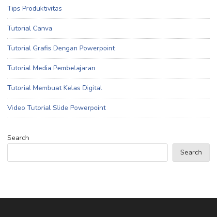
Tips Produktivitas
Tutorial Canva
Tutorial Grafis Dengan Powerpoint
Tutorial Media Pembelajaran
Tutorial Membuat Kelas Digital
Video Tutorial Slide Powerpoint
Search
Search