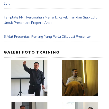
Edit
Template PPT Perumahan Menarik, Kekekinian dan Siap Edit
Untuk Presentasi Properti Anda
5 Alat Presentasi Penting Yang Perlu Dikuasai Presenter
GALERI FOTO TRAINING