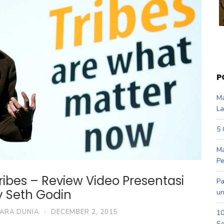
P
Ma
La
5 
Ma
Pe
bes – Review Video Presentasi
Pa
y Seth Godin
un
CARA DUNIA
·
DECEMBER 2, 2015
10
So