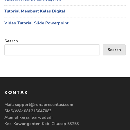
Tutorial Membuat Kelas Digital
Video Tutorial Slide Powerpoint
Search
Search
KONTAK
Mail: support@ronapresentasi.com
SMS/WA: 081215647083
Alamat kerja: Sarwadadi
Kec. Kawunganten Kab. Cilacap 53253