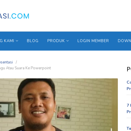
G KAMI
BLOG
PRODUK
LOGIN MEMBER
DOWNL
esentasi
P
gu Atau Suara Ke Powerpoint
C
Pr
7 
Pr
Te