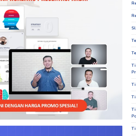
R
R
Sl
T
Te
Ti
Pr
Ti
Ti
Ti
P
Ti