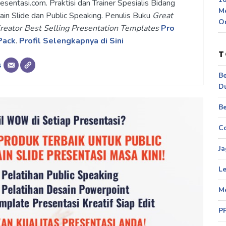
sentasi.com. Praktisi dan Trainer Spesialis Bidang
M
ain Slide dan Public Speaking. Penulis Buku
Great
O
reator Best Selling Presentation Templates
Pro
Pack
.
Profil Selengkapnya di Sini
T
s
Be
D
Be
Co
Ja
Le
M
P