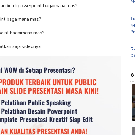
Me
 audio di powerpoint bagaimana mas?
T
int bagaimana mas?
Ke
Pr
oint bagaimana mas?
atkan saja videonya.
5 
Di
G