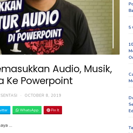
P
Ba
5 
10
M
O
masukkan Audio, Musik,
Ca
a Ke Powerpoint
Me
ESENTASI
·
OCTOBER 8, 2019
D
Se
itter
WhatsApp
Pin It
Ed
saya …
Te