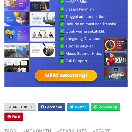
SHARE THIS
Facebook
Twitter
WhatsApp
Pin It
TAGS:
#MONOMYTH
#SPARKLINES
#START