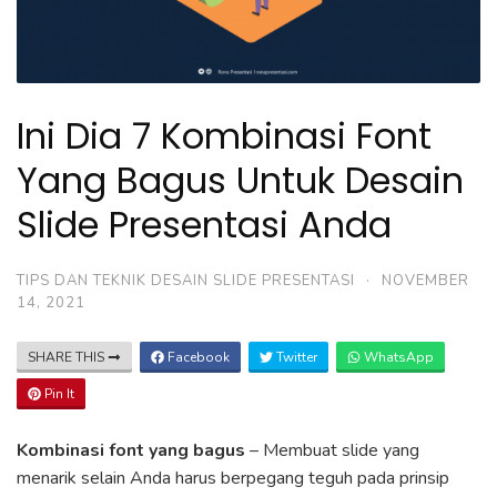
Ini Dia 7 Kombinasi Font
Yang Bagus Untuk Desain
Slide Presentasi Anda
TIPS DAN TEKNIK DESAIN SLIDE PRESENTASI
·
NOVEMBER
14, 2021
SHARE THIS
Facebook
Twitter
WhatsApp
Pin It
Kombinasi font yang bagus
– Membuat slide yang
menarik selain Anda harus berpegang teguh pada prinsip