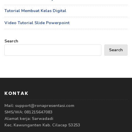
Tutorial Membuat Kelas Digital
Video Tutorial Slide Powerpoint
Search
Search
KONTAK
Mail: support@ronapresentasi.com
SMS/WA: 081215647083
Alamat kerja: Sarwadadi
Kec. Kawunganten Kab. Cilacap 53253