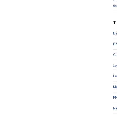
d
T
Be
Be
Co
Ja
Le
Me
PP
Re