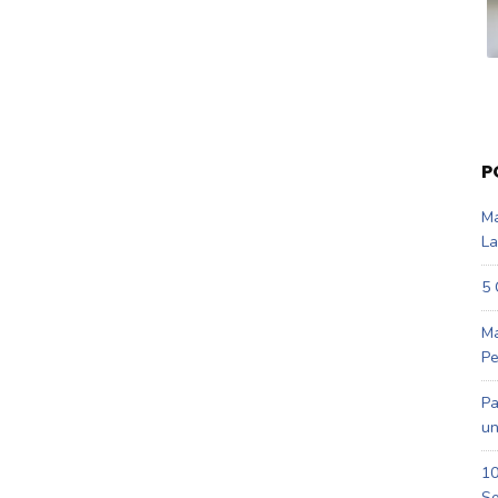
P
Ma
La
5 
Ma
Pe
Pa
un
10
So