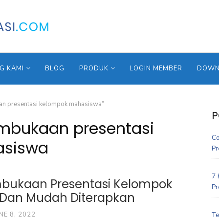
G KAMI
BLOG
PRODUK
LOGIN MEMBER
DOWNL
an presentasi kelompok mahasiswa”
P
mbukaan presentasi
Co
asiswa
Pr
7 
bukaan Presentasi Kelompok
Pr
l Dan Mudah Diterapkan
Te
NE 8, 2022