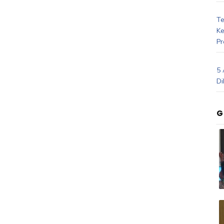
Te
Ke
Pr
5 
Di
G