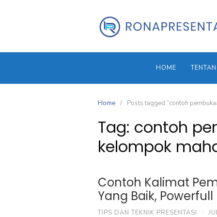
Skip
to
content
HOME
TENTAN
Home
Posts tagged “contoh pembuka
Tag:
contoh pe
kelompok mah
Contoh Kalimat Pem
Yang Baik, Powerful
TIPS DAN TEKNIK PRESENTASI
·
JU