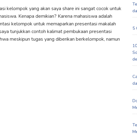
Te
si kelompok yang akan saya share ini sangat cocok untuk
da
ahasiswa. Kenapa demikian? Karena mahasiswa adalah
entasi kelompok untuk memaparkan presentasi makalah
5 
 saya tunjukkan contoh kalimat pembukaan presentasi
ahwa meskipun tugas yang diberikan berkelompok, namun
10
So
d
Ca
da
Do
Me
Te
Me