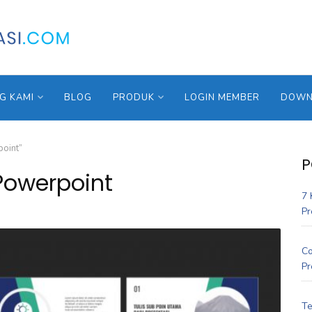
G KAMI
BLOG
PRODUK
LOGIN MEMBER
DOWNL
oint”
P
Powerpoint
7 
Pr
Co
Pr
Te