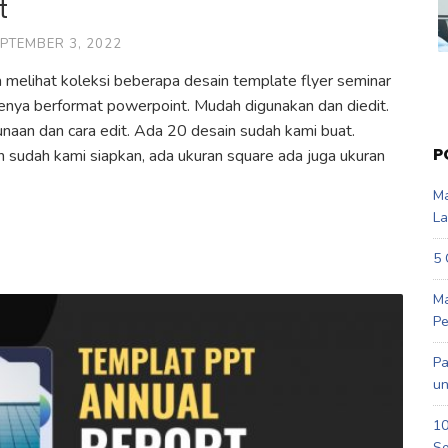
t
PTEMBER 3, 2022
 melihat koleksi beberapa desain template flyer seminar
tenya berformat powerpoint. Mudah digunakan dan diedit.
unaan dan cara edit. Ada 20 desain sudah kami buat.
P
n sudah kami siapkan, ada ukuran square ada juga ukuran
Ma
La
5 
Ma
Pe
Pa
un
10
So