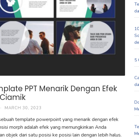
Te
da
10
So
d
5 
Ca
da
mplate PPT Menarik Dengan Efek
 Ciamik
Do
·
MARCH 30, 2023
Me
a sebuah template powerpoint yang menarik dengan efek
Te
ransisi morph adalah efek yang memungkinkan Anda
Me
objek dari satu posisi ke posisi lain dengan lebih halus.