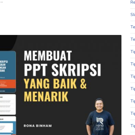
 …
Re
Sl
Te
Te
Ti
Ti
Ti
Ti
Ti
Ti
Ti