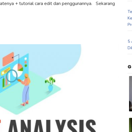
platenya + tutorial cara edit dan penggunannya. Sekarang
Te
Ke
Pr
5 
Di
G