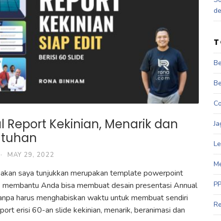
d
T
Be
Be
Co
 Report Kekinian, Menarik dan
Ja
butuhan
Le
·
MAY 29, 2022
Me
akan saya tunjukkan merupakan template powerpoint
PP
uk membantu Anda bisa membuat desain presentasi Annual
anpa harus menghabiskan waktu untuk membuat sendiri
Re
rt erisi 60-an slide kekinian, menarik, beranimasi dan