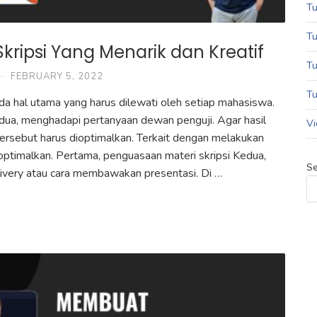
Tu
Tu
ripsi Yang Menarik dan Kreatif
Tu
·
FEBRUARY 5, 2022
Tu
da hal utama yang harus dilewati oleh setiap mahasiswa.
dua, menghadapi pertanyaan dewan penguji. Agar hasil
Vi
ersebut harus dioptimalkan. Terkait dengan melakukan
ioptimalkan. Pertama, penguasaan materi skripsi Kedua,
Se
elivery atau cara membawakan presentasi. Di …