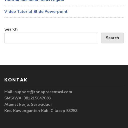
Video Tutorial Slide Powerpoint
Search
Search
KONTAK
Mail: support@ronapresentasi.com
SMS/WA: 081215647083
Alamat kerja: Sarwadadi
Kec. Kawunganten Kab. Cilacap 53253