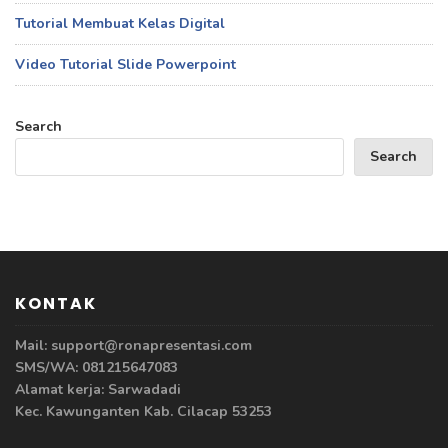
Tutorial Membuat Kelas Digital
Video Tutorial Slide Powerpoint
Search
Search
KONTAK
Mail: support@ronapresentasi.com
SMS/WA: 081215647083
Alamat kerja: Sarwadadi
Kec. Kawunganten Kab. Cilacap 53253