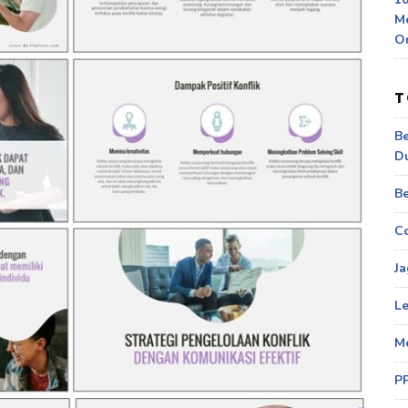
M
O
T
Be
D
Be
Co
Ja
Le
M
P