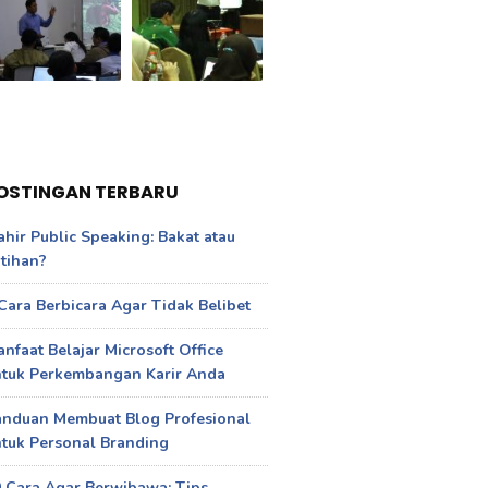
OSTINGAN TERBARU
hir Public Speaking: Bakat atau
tihan?
Cara Berbicara Agar Tidak Belibet
nfaat Belajar Microsoft Office
ntuk Perkembangan Karir Anda
anduan Membuat Blog Profesional
tuk Personal Branding
 Cara Agar Berwibawa: Tips