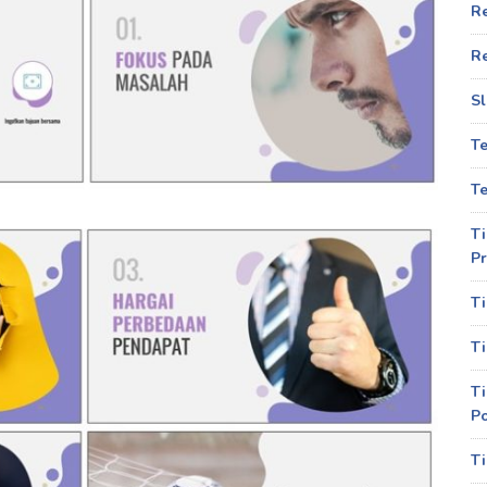
R
R
Sl
T
Te
Ti
Pr
Ti
Ti
Ti
P
Ti