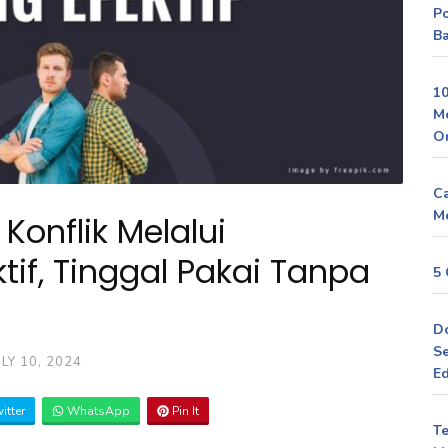
P
Ba
10
M
O
Ca
Me
Konflik Melalui
tif, Tinggal Pakai Tanpa
5 
D
Se
ULY 10, 2024
Ed
itter
WhatsApp
Pin It
Te