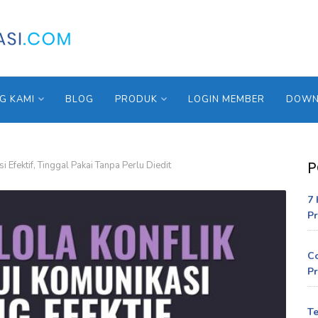
G KAMI
BLOG
PRODUK
LOGIN MEMBER
DOWNL
P
 Efektif, Tinggal Pakai Tanpa Perlu Diedit
7 
Pr
C
Pr
Te