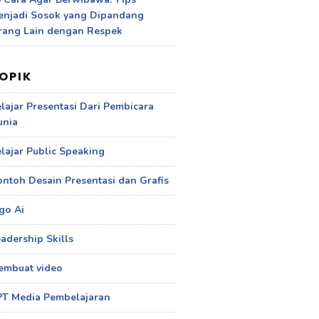
enjadi Sosok yang Dipandang
rang Lain dengan Respek
OPIK
lajar Presentasi Dari Pembicara
unia
lajar Public Speaking
ntoh Desain Presentasi dan Grafis
go Ai
adership Skills
embuat video
PT Media Pembelajaran