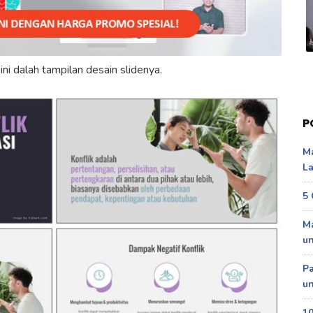
ni dalah tampilan desain slidenya.
P
Ma
La
5 
Ma
u
P
un
10