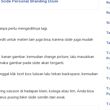
Slide Personal Branding Disini
R
R
.
Sl
anpa perlu mengeditnya lagi.
T
 edit untuk materi lain juga bisa, karena slide juga mudah
Te
Ti
k kanan gambar, kemudian change picture, lalu masukkan
Pr
maka gambar pada slide akan terganti.
Ti
inggal klik text box tulisan lalu tekan backspace, kemudian
Ti
Ti
ng sassion di hadapan klien, kolega atau tim, Anda bisa
P
s pusing bikin slide sendiri dari awal.
Ti