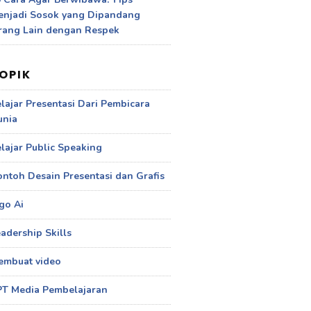
enjadi Sosok yang Dipandang
rang Lain dengan Respek
OPIK
lajar Presentasi Dari Pembicara
unia
lajar Public Speaking
ntoh Desain Presentasi dan Grafis
go Ai
adership Skills
embuat video
PT Media Pembelajaran