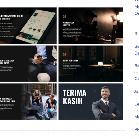
M
O
T
Be
D
Be
Co
Ja
Le
M
P