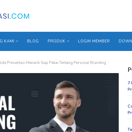
G KAMI
BLOG
PRODUK
LOGIN MEMBER
DOWNL
lide Presentasi Menarik Siap Pakai Tentang Personal Branding
P
7 
Pr
C
Pr
Te