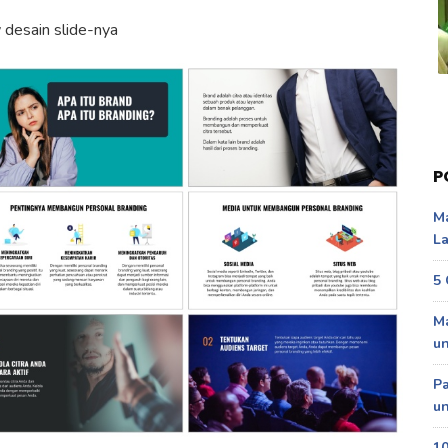
 desain slide-nya
P
Ma
La
5 
Ma
u
P
un
10