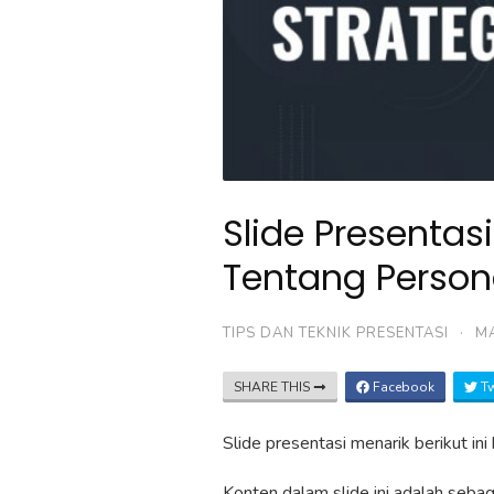
Slide Presentas
Tentang Person
TIPS DAN TEKNIK PRESENTASI
·
MA
SHARE THIS
Facebook
Tw
Slide presentasi menarik berikut in
Konten dalam slide ini adalah sebaga