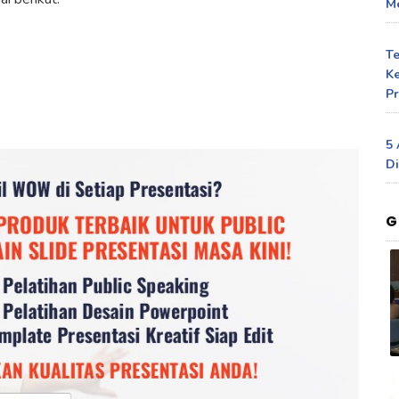
Me
T
Ke
Pr
5 
Di
G