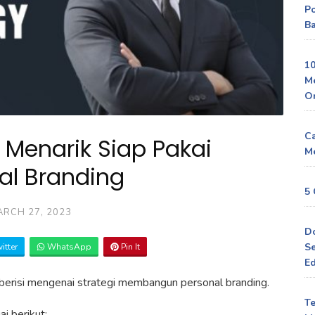
P
Ba
10
M
O
Ca
i Menarik Siap Pakai
Me
al Branding
5 
RCH 27, 2023
D
Se
itter
WhatsApp
Pin It
Ed
i berisi mengenai strategi membangun personal branding.
Te
i berikut: