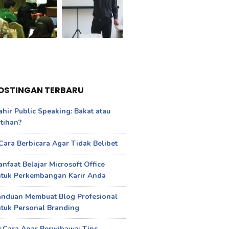
OSTINGAN TERBARU
hir Public Speaking: Bakat atau
tihan?
Cara Berbicara Agar Tidak Belibet
nfaat Belajar Microsoft Office
ntuk Perkembangan Karir Anda
anduan Membuat Blog Profesional
tuk Personal Branding
 Cara Agar Berwibawa: Tips