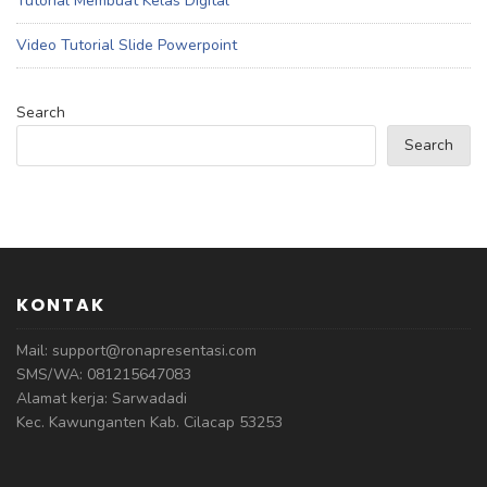
Tutorial Membuat Kelas Digital
Video Tutorial Slide Powerpoint
Search
Search
KONTAK
Mail: support@ronapresentasi.com
SMS/WA: 081215647083
Alamat kerja: Sarwadadi
Kec. Kawunganten Kab. Cilacap 53253