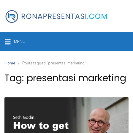
Skip
to
content
MENU
Home
Posts tagged “presentasi marketing”
Tag:
presentasi marketing