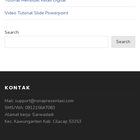
Tutorial Membuat Kelas Digital
Video Tutorial Slide Powerpoint
Search
Search
KONTAK
Mail: support@ronapresentasi.com
SMS/WA: 081215647083
Alamat kerja: Sarwadadi
Kec. Kawunganten Kab. Cilacap 53253