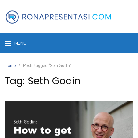
Skip
to
content
MENU
Home
Posts tagged “Seth Godin”
Tag:
Seth Godin