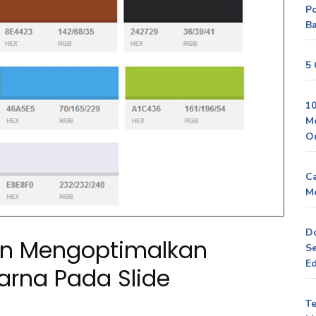
P
Ba
5 
10
M
O
Ca
Me
D
an Mengoptimalkan
Se
Ed
rna Pada Slide
Te