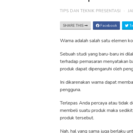
TIPS DAN TEKNIK PRESENTASI
·
JA
SHARE THIS
Facebook
Tw
Warna adalah salah satu elemen kom
Sebuah studi yang baru-baru ini di
terhadap pemasaran menyatakan ba
produk dapat dipengaruhi oleh pen
Ini dikarenakan warna dapat memba
pengguna.
Terlepas Anda percaya atau tidak den
membeli suatu produk maka sedikit 
produk tersebut.
Nah, hal yang sama juga berlaku u