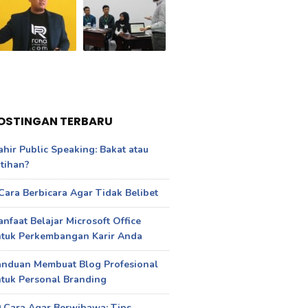
OSTINGAN TERBARU
hir Public Speaking: Bakat atau
tihan?
Cara Berbicara Agar Tidak Belibet
nfaat Belajar Microsoft Office
ntuk Perkembangan Karir Anda
anduan Membuat Blog Profesional
tuk Personal Branding
 Cara Agar Berwibawa: Tips