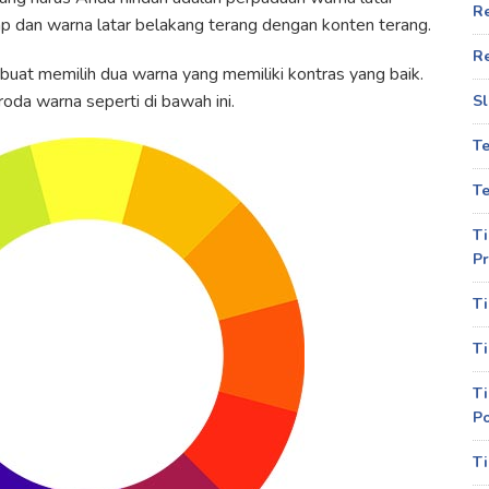
R
p dan warna latar belakang terang dengan konten terang.
R
t memilih dua warna yang memiliki kontras yang baik.
da warna seperti di bawah ini.
Sl
T
Te
Ti
Pr
Ti
Ti
Ti
P
Ti