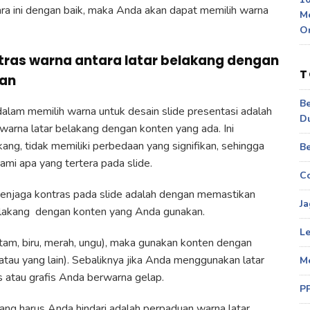
ra ini dengan baik, maka Anda akan dapat memilih warna
M
O
tras warna antara latar belakang dengan
T
kan
Be
alam memilih warna untuk desain slide presentasi adalah
D
 warna latar belakang dengan konten yang ada. Ini
ng, tidak memiliki perbedaan yang signifikan, sehingga
Be
mi apa yang tertera pada slide.
Co
enjaga kontras pada slide adalah dengan memastikan
Ja
lakang dengan konten yang Anda gunakan.
Le
itam, biru, merah, ungu), maka gunakan konten dengan
 atau yang lain). Sebaliknya jika Anda menggunakan latar
M
 atau grafis Anda berwarna gelap.
P
ng harus Anda hindari adalah perpaduan warna latar