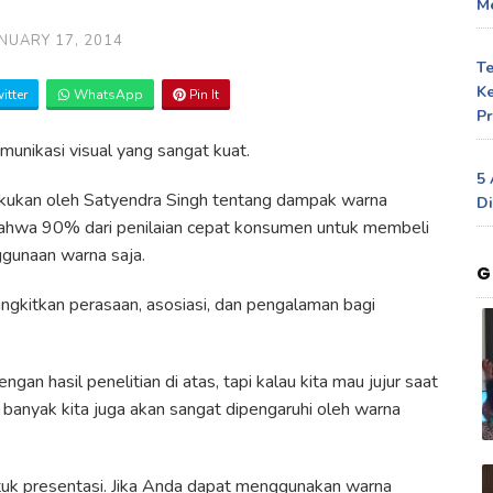
Me
NUARY 17, 2014
T
Ke
itter
WhatsApp
Pin It
Pr
unikasi visual yang sangat kuat.
5 
lakukan oleh Satyendra Singh tentang dampak warna
Di
hwa 90% dari penilaian cepat konsumen untuk membeli
ggunaan warna saja.
G
ngkitkan perasaan, asosiasi, dan pengalaman bagi
gan hasil penelitian di atas, tapi kalau kita mau jujur saat
banyak kita juga akan sangat dipengaruhi oleh warna
ntuk presentasi. Jika Anda dapat menggunakan warna