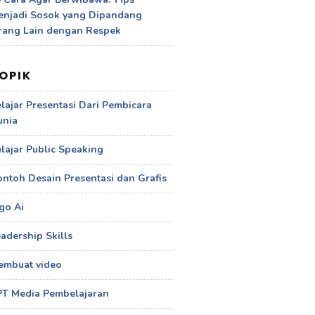
enjadi Sosok yang Dipandang
rang Lain dengan Respek
OPIK
lajar Presentasi Dari Pembicara
unia
lajar Public Speaking
ntoh Desain Presentasi dan Grafis
go Ai
adership Skills
embuat video
PT Media Pembelajaran