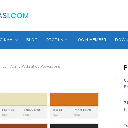
G KAMI
BLOG
PRODUK
LOGIN MEMBER
DOWNL
P
unaan Warna Pada Slide Powerpoint
C
Pr
7 
Pr
Te