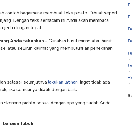
T
lah contoh bagaimana membuat teks pidato. Dibuat seperti
Ti
f panjang. Dengan teks semacam ini Anda akan membaca
n jeda dengan tepat.
Tu
 yang Anda tekankan
– Gunakan huruf miring atau huruf
Tu
rase, atau seluruh kalimat yang membutuhkan penekanan
Tu
Tu
Vi
dah selesai, selanjutnya
lakukan latihan
. Ingat tidak ada
ruk, jika semuanya dilatih dengan baik.
S
ua skenario pidato sesuai dengan apa yang sudah Anda
n bahasa tubuh