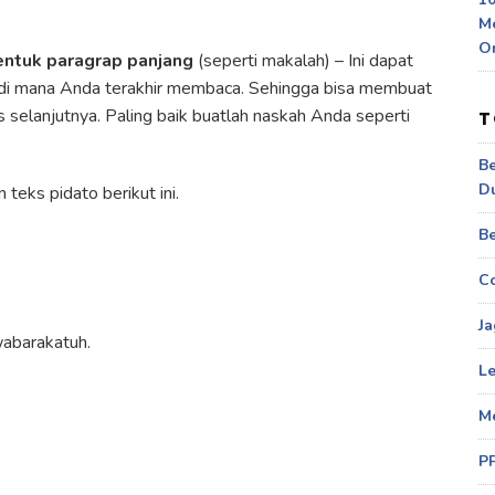
M
O
entuk paragrap panjang
(seperti makalah) – Ini dapat
i mana Anda terakhir membaca. Sehingga bisa membuat
selanjutnya. Paling baik buatlah naskah Anda seperti
T
Be
D
teks pidato berikut ini.
Be
Co
Ja
abarakatuh.
Le
M
P