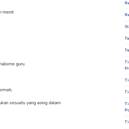
R
h menit
R
Sl
T
Te
Ti
alisme guru.
Pr
Ti
ormati.
Ti
 bukan sesuatu yang asing dalam
Ti
P
Ti