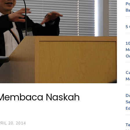
P
Ba
5 
10
M
O
Ca
Me
o Membaca Naskah
D
Se
Ed
RIL 20, 2014
Te