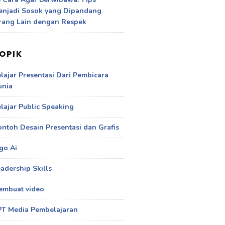
enjadi Sosok yang Dipandang
rang Lain dengan Respek
OPIK
lajar Presentasi Dari Pembicara
unia
lajar Public Speaking
ntoh Desain Presentasi dan Grafis
go Ai
adership Skills
embuat video
PT Media Pembelajaran