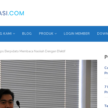
G KAMI
BLOG
PRODUK
LOGIN MEMBER
DOWNL
ips Berpidato Membaca Naskah Dengan Efektif
P
C
Pr
7 
Pr
Te